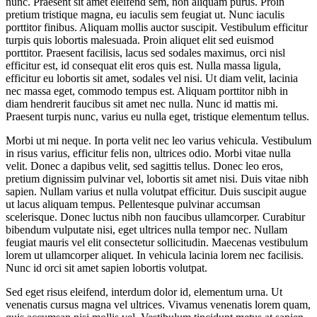
nunc. Praesent sit amet eleifend sem, non aliquam purus. Proin
pretium tristique magna, eu iaculis sem feugiat ut. Nunc iaculis
porttitor finibus. Aliquam mollis auctor suscipit. Vestibulum efficitur
turpis quis lobortis malesuada. Proin aliquet elit sed euismod
porttitor. Praesent facilisis, lacus sed sodales maximus, orci nisl
efficitur est, id consequat elit eros quis est. Nulla massa ligula,
efficitur eu lobortis sit amet, sodales vel nisi. Ut diam velit, lacinia
nec massa eget, commodo tempus est. Aliquam porttitor nibh in
diam hendrerit faucibus sit amet nec nulla. Nunc id mattis mi.
Praesent turpis nunc, varius eu nulla eget, tristique elementum tellus.
Morbi ut mi neque. In porta velit nec leo varius vehicula. Vestibulum
in risus varius, efficitur felis non, ultrices odio. Morbi vitae nulla
velit. Donec a dapibus velit, sed sagittis tellus. Donec leo eros,
pretium dignissim pulvinar vel, lobortis sit amet nisi. Duis vitae nibh
sapien. Nullam varius et nulla volutpat efficitur. Duis suscipit augue
ut lacus aliquam tempus. Pellentesque pulvinar accumsan
scelerisque. Donec luctus nibh non faucibus ullamcorper. Curabitur
bibendum vulputate nisi, eget ultrices nulla tempor nec. Nullam
feugiat mauris vel elit consectetur sollicitudin. Maecenas vestibulum
lorem ut ullamcorper aliquet. In vehicula lacinia lorem nec facilisis.
Nunc id orci sit amet sapien lobortis volutpat.
Sed eget risus eleifend, interdum dolor id, elementum urna. Ut
venenatis cursus magna vel ultrices. Vivamus venenatis lorem quam,