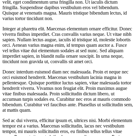
velit, eget condimentum urna fringilla non. Ut iaculis dictum
fringilla. Suspendisse dapibus vestibulum eros vel bibendum.
Quisque at venenatis magna. Mauris tristique bibendum lectus, id
varius tortor tincidunt non.
Integer at pharetra elit. Maecenas elementum ornare efficitur. Donec
viverra finibus imperdiet. Cras convallis varius neque. Ut vitae nibh
sapien. Nullam lectus augue, iaculis id tristique id, molestie lobortis
orci. Aenean varius magna enim, id tempus quam auctor a. Fusce
vel tellus vitae dui elementum sodales at sed nunc. Sed aliquam
imperdiet sapien, in blandit nulla ornare suscipit. In urna neque,
tincidunt non gravida ut, convallis sit amet orci.
Donec interdum euismod diam nec malesuada. Proin et neque nec
orci euismod hendrerit. Maecenas vestibulum lacinia magna in
pellentesque. Quisque porttitor luctus sapien, vitae malesuada tortor
hendrerit viverra. Vivamus non feugiat elit. Proin maximus augue
vitae finibus malesuada. Proin sollicitudin dictum libero, ut
accumsan turpis sodales eu. Curabitur nec eros at mauris commodo
bibendum. Curabitur vel faucibus ante. Phasellus ut sollicitudin sem,
at mattis quam.
Sed ac dui viverra, efficitur ipsum et, ultrices nisi. Morbi elementum
tempor est a varius. Maecenas sollicitudin, lacus nec vestibulum
tempor, mi mauris sollicitudin eros, eu finibus tellus tellus vitae