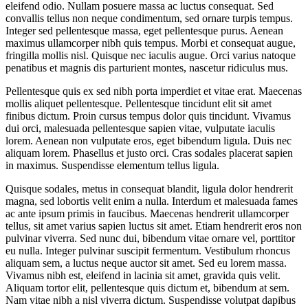
eleifend odio. Nullam posuere massa ac luctus consequat. Sed
convallis tellus non neque condimentum, sed ornare turpis tempus.
Integer sed pellentesque massa, eget pellentesque purus. Aenean
maximus ullamcorper nibh quis tempus. Morbi et consequat augue,
fringilla mollis nisl. Quisque nec iaculis augue. Orci varius natoque
penatibus et magnis dis parturient montes, nascetur ridiculus mus.
Pellentesque quis ex sed nibh porta imperdiet et vitae erat. Maecenas
mollis aliquet pellentesque. Pellentesque tincidunt elit sit amet
finibus dictum. Proin cursus tempus dolor quis tincidunt. Vivamus
dui orci, malesuada pellentesque sapien vitae, vulputate iaculis
lorem. Aenean non vulputate eros, eget bibendum ligula. Duis nec
aliquam lorem. Phasellus et justo orci. Cras sodales placerat sapien
in maximus. Suspendisse elementum tellus ligula.
Quisque sodales, metus in consequat blandit, ligula dolor hendrerit
magna, sed lobortis velit enim a nulla. Interdum et malesuada fames
ac ante ipsum primis in faucibus. Maecenas hendrerit ullamcorper
tellus, sit amet varius sapien luctus sit amet. Etiam hendrerit eros non
pulvinar viverra. Sed nunc dui, bibendum vitae ornare vel, porttitor
eu nulla. Integer pulvinar suscipit fermentum. Vestibulum rhoncus
aliquam sem, a luctus neque auctor sit amet. Sed eu lorem massa.
Vivamus nibh est, eleifend in lacinia sit amet, gravida quis velit.
Aliquam tortor elit, pellentesque quis dictum et, bibendum at sem.
Nam vitae nibh a nisl viverra dictum. Suspendisse volutpat dapibus