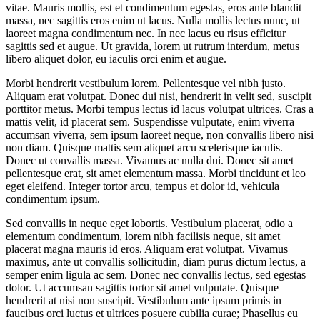
vitae. Mauris mollis, est et condimentum egestas, eros ante blandit
massa, nec sagittis eros enim ut lacus. Nulla mollis lectus nunc, ut
laoreet magna condimentum nec. In nec lacus eu risus efficitur
sagittis sed et augue. Ut gravida, lorem ut rutrum interdum, metus
libero aliquet dolor, eu iaculis orci enim et augue.
Morbi hendrerit vestibulum lorem. Pellentesque vel nibh justo.
Aliquam erat volutpat. Donec dui nisi, hendrerit in velit sed, suscipit
porttitor metus. Morbi tempus lectus id lacus volutpat ultrices. Cras a
mattis velit, id placerat sem. Suspendisse vulputate, enim viverra
accumsan viverra, sem ipsum laoreet neque, non convallis libero nisi
non diam. Quisque mattis sem aliquet arcu scelerisque iaculis.
Donec ut convallis massa. Vivamus ac nulla dui. Donec sit amet
pellentesque erat, sit amet elementum massa. Morbi tincidunt et leo
eget eleifend. Integer tortor arcu, tempus et dolor id, vehicula
condimentum ipsum.
Sed convallis in neque eget lobortis. Vestibulum placerat, odio a
elementum condimentum, lorem nibh facilisis neque, sit amet
placerat magna mauris id eros. Aliquam erat volutpat. Vivamus
maximus, ante ut convallis sollicitudin, diam purus dictum lectus, a
semper enim ligula ac sem. Donec nec convallis lectus, sed egestas
dolor. Ut accumsan sagittis tortor sit amet vulputate. Quisque
hendrerit at nisi non suscipit. Vestibulum ante ipsum primis in
faucibus orci luctus et ultrices posuere cubilia curae; Phasellus eu